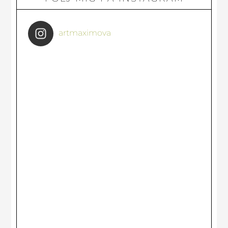
sidofält
artmaximova