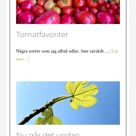
Tomatfavoriter
Några sorter som jag alltid odlar. Inte särskilt …
[Läs
om
mer...]
Tomatfavoriter
Nu går det undan…