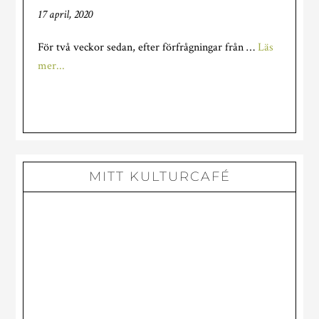
17 april, 2020
För två veckor sedan, efter förfrågningar från …
Läs
om
mer...
FIKA
PÅ
DISTANS
MITT KULTURCAFÉ