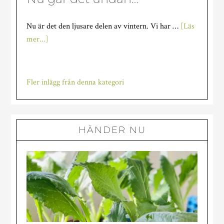
Nu är det den ljusare delen av vintern. Vi har …
[Läs
om
mer...]
Nu
går
det
Fler inlägg från denna kategori
undan…
HÄNDER NU