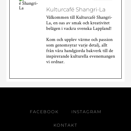
Kulturcafé Shangri-La
Välkommen till Kulturcafé Shangri-
La, en oas av smak och kreativitet
belägen i vackra svenska Lappland!
Kom och upplev värme och passion
som genomsyrar varje detalj, allt
från våra handgjorda bakverk till de
inspirerande kulturella evenemangen
vi ordnar.
Kulturcafé Shangri-La
2 veckor sedan
WOW!
Vilken dag det blev!
FACEBOOK
INSTAGRAM
Tusen tack till alla som kom igår! Att se kön ringla
ut genom dörren i flera timmar var helt galet, och
KONTAKT
det är så roligt att fler och fler hittar till vårt