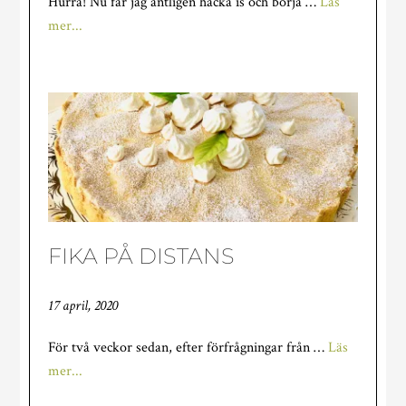
Hurra! Nu får jag äntligen hacka is och börja …
Läs
om
mer...
TRÄDGÅRDEN
TINAR
UPP
FIKA PÅ DISTANS
17 april, 2020
För två veckor sedan, efter förfrågningar från …
Läs
om
mer...
FIKA