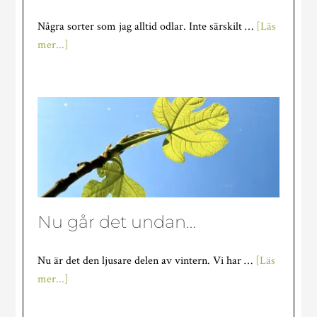
Några sorter som jag alltid odlar. Inte särskilt …
[Läs
om
mer...]
Tomatfavoriter
Nu går det undan…
Nu är det den ljusare delen av vintern. Vi har …
[Läs
om
mer...]
Nu
går