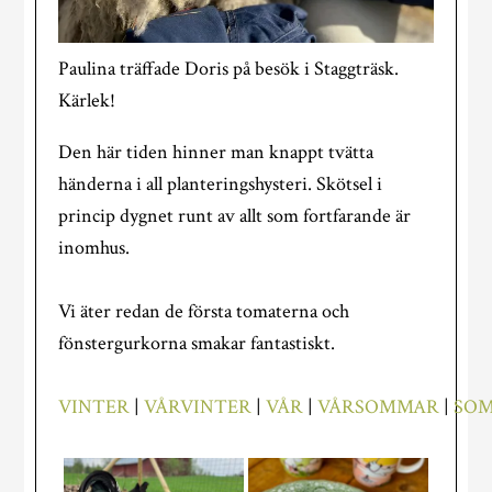
Paulina träffade Doris på besök i Staggträsk.
Kärlek!
Den här tiden hinner man knappt tvätta
händerna i all planteringshysteri. Skötsel i
princip dygnet runt av allt som fortfarande är
inomhus.
Vi äter redan de första tomaterna och
fönstergurkorna smakar fantastiskt.
VINTER
|
VÅRVINTER
|
VÅR
|
VÅRSOMMAR
|
SO