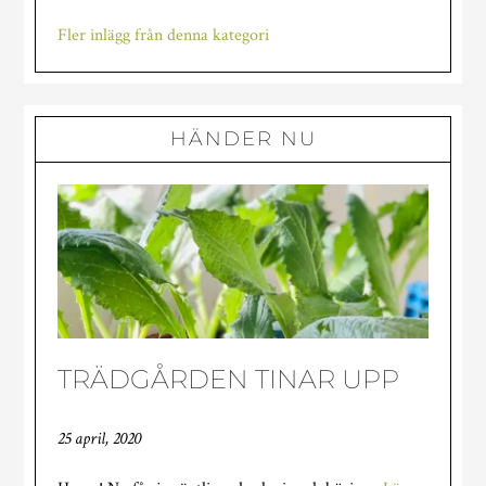
det
Fler inlägg från denna kategori
undan…
HÄNDER NU
TRÄDGÅRDEN TINAR UPP
25 april, 2020