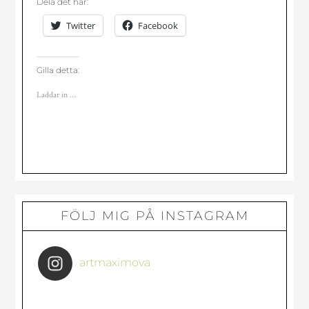
Dela det här:
Twitter
Facebook
Gilla detta:
Laddar in …
Primärt
FÖLJ MIG PÅ INSTAGRAM
sidofält
artmaximova