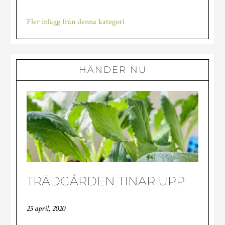
går
det
Fler inlägg från denna kategori
undan…
HÄNDER NU
TRÄDGÅRDEN TINAR UPP
25 april, 2020