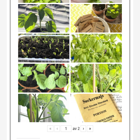
«
‹
av
2
›
»