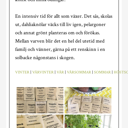
En intensiv tid för allt som växer. Det sås, skolas
ut, dahliaknölar väcks till liv igen, pelargoner
och annat grönt planteras om och förökas.
Mellan varven blir det en hel del utetid med
familj och vänner, gärna på ett renskinn i en
solbacke någonstans i skogen.
VINTER
|
VÅRVINTER
|
VÅR
|
VÅRSOMMAR
|
SOMMAR
|
HÖSTS