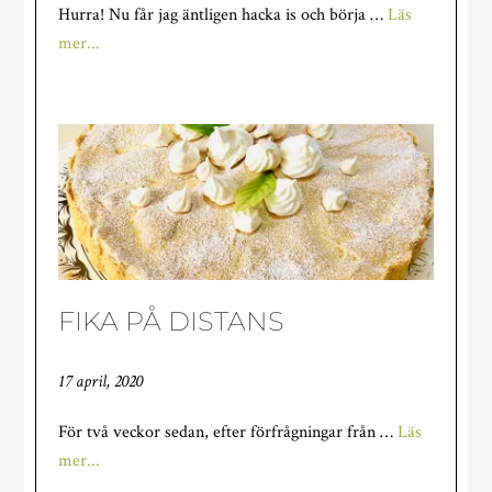
Hurra! Nu får jag äntligen hacka is och börja …
Läs
om
mer...
TRÄDGÅRDEN
TINAR
UPP
FIKA PÅ DISTANS
17 april, 2020
För två veckor sedan, efter förfrågningar från …
Läs
om
mer...
FIKA