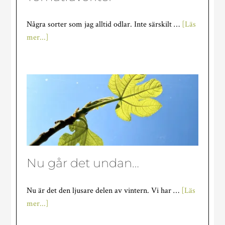
Några sorter som jag alltid odlar. Inte särskilt …
[Läs
om
mer...]
Tomatfavoriter
Nu går det undan…
Nu är det den ljusare delen av vintern. Vi har …
[Läs
om
mer...]
Nu