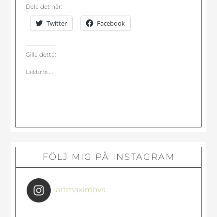
Dela det här:
Twitter
Facebook
Gilla detta:
Laddar in …
Primärt
FÖLJ MIG PÅ INSTAGRAM
sidofält
artmaximova