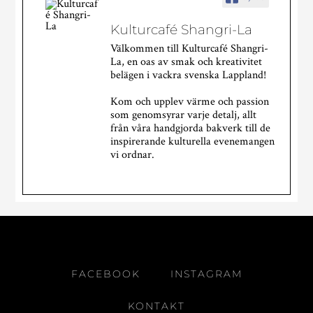
Kulturcafé Shangri-La
Välkommen till Kulturcafé Shangri-
La, en oas av smak och kreativitet
belägen i vackra svenska Lappland!
Kom och upplev värme och passion
som genomsyrar varje detalj, allt
från våra handgjorda bakverk till de
inspirerande kulturella evenemangen
vi ordnar.
Kulturcafé Shangri-La
2 veckor sedan
WOW!
Vilken dag det blev!
FACEBOOK
INSTAGRAM
Tusen tack till alla som kom igår! Att se kön ringla
ut genom dörren i flera timmar var helt galet, och
KONTAKT