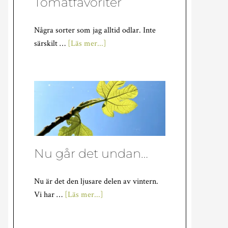
Tomatfavoriter
Några sorter som jag alltid odlar. Inte
om
särskilt …
[Läs mer...]
Tomatfavoriter
Nu går det undan…
Nu är det den ljusare delen av vintern.
om
Vi har …
[Läs mer...]
Nu
går