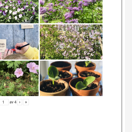
av
4
›
»