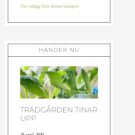
det
Fler inlägg från denna kategori
undan…
HÄNDER NU
TRÄDGÅRDEN TINAR
UPP
25 april, 2020