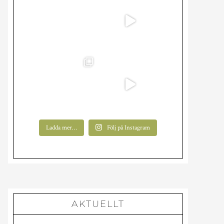
Ladda mer…
Följ på Instagram
AKTUELLT