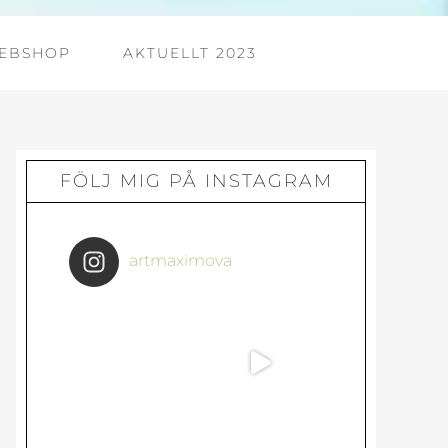
EBSHOP
AKTUELLT 2023
Primärt
FÖLJ MIG PÅ INSTAGRAM
sidofält
artmaximova