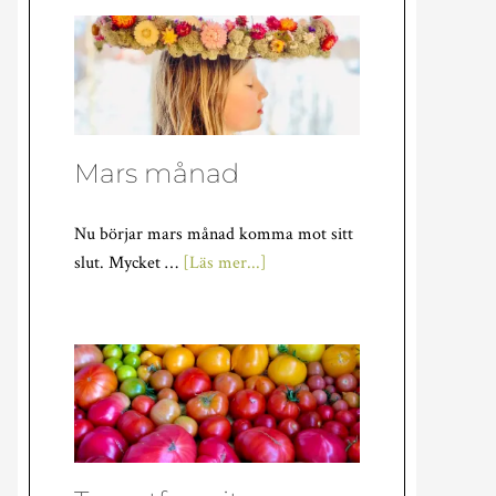
Mars månad
Nu börjar mars månad komma mot sitt
om
slut. Mycket …
[Läs mer...]
Mars
månad