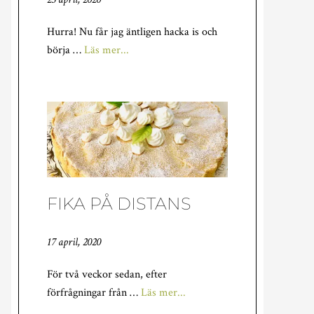
Hurra! Nu får jag äntligen hacka is och
om
börja …
Läs mer...
TRÄDGÅRDEN
TINAR
UPP
FIKA PÅ DISTANS
17 april, 2020
För två veckor sedan, efter
om
förfrågningar från …
Läs mer...
FIKA