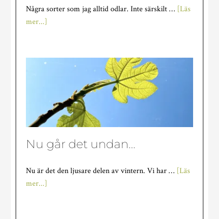
Några sorter som jag alltid odlar. Inte särskilt …
[Läs
om
mer...]
Tomatfavoriter
Nu går det undan…
Nu är det den ljusare delen av vintern. Vi har …
[Läs
om
mer...]
Nu
går