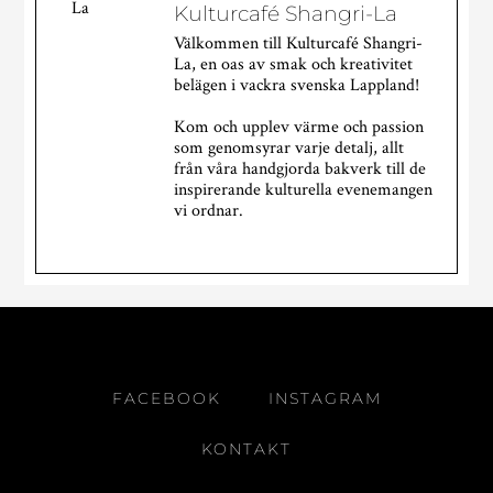
Kulturcafé Shangri-La
Välkommen till Kulturcafé Shangri-
La, en oas av smak och kreativitet
belägen i vackra svenska Lappland!
Kom och upplev värme och passion
som genomsyrar varje detalj, allt
från våra handgjorda bakverk till de
inspirerande kulturella evenemangen
vi ordnar.
Kulturcafé Shangri-La
2 veckor sedan
WOW!
Vilken dag det blev!
FACEBOOK
INSTAGRAM
Tusen tack till alla som kom igår! Att se kön ringla
ut genom dörren i flera timmar var helt galet, och
KONTAKT
det är så roligt att fler och fler hittar till vårt
kulturcafé och uppskattar vårt ekologiska