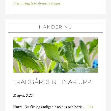
det
Fler inlägg från denna kategori
undan…
HÄNDER NU
TRÄDGÅRDEN TINAR UPP
25 april, 2020
Hurra! Nu får jag äntligen hacka is och börja …
Läs