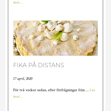
om
mer...
TRÄDGÅRDEN
TINAR
UPP
FIKA PÅ DISTANS
17 april, 2020
För två veckor sedan, efter förfrågningar från …
Läs
om
mer...
FIKA
PÅ