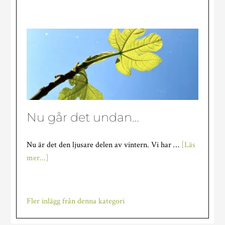
Tomatfavoriter
Nu går det undan…
Nu är det den ljusare delen av vintern. Vi har …
[Läs
om
mer...]
Nu
går
det
Fler inlägg från denna kategori
undan…