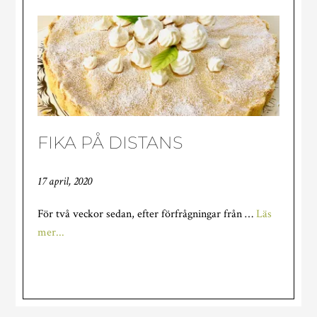
UPP
FIKA PÅ DISTANS
17 april, 2020
För två veckor sedan, efter förfrågningar från …
Läs
om
mer...
FIKA
PÅ
DISTANS