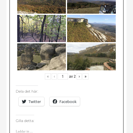
«
‹
av
2
›
»
Dela det här:
Twitter
Facebook
Gilla detta:
Laddar in …