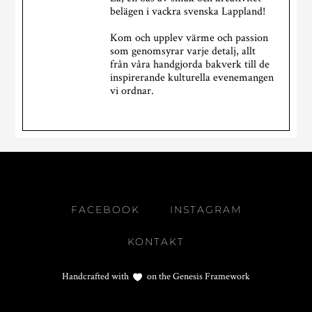
belägen i vackra svenska Lappland!
Kom och upplev värme och passion
som genomsyrar varje detalj, allt
från våra handgjorda bakverk till de
inspirerande kulturella evenemangen
vi ordnar.
Kulturcafé Shangri-La
2 veckor sedan
WOW!
Vilken dag det blev!
FACEBOOK
INSTAGRAM
Tusen tack till alla som kom igår! Att se kön ringla
ut genom dörren i flera timmar var helt galet, och
KONTAKT
det är så roligt att fler och fler hittar till vårt
kulturcafé och uppskattar vårt ekologiska
Handcrafted with
on the
Genesis Framework
hantverk.