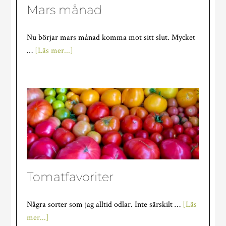
Mars månad
Nu börjar mars månad komma mot sitt slut. Mycket
om
…
[Läs mer...]
Mars
månad
Tomatfavoriter
Några sorter som jag alltid odlar. Inte särskilt …
[Läs
om
mer...]