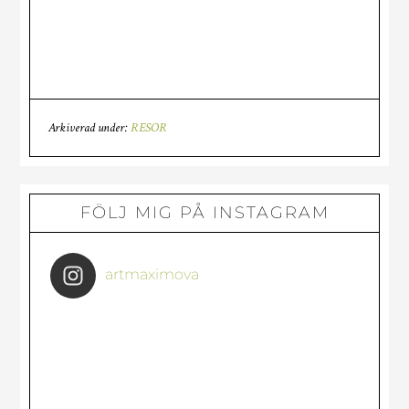
Arkiverad under:
RESOR
Primärt
FÖLJ MIG PÅ INSTAGRAM
sidofält
artmaximova